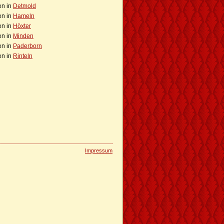
en in
Detmold
en in
Hameln
en in
Höxter
en in
Minden
en in
Paderborn
en in
Rinteln
Impressum