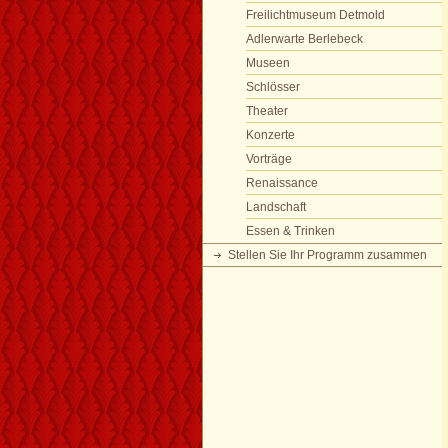
Freilichtmuseum Detmold
Adlerwarte Berlebeck
Museen
Schlösser
Theater
Konzerte
Vorträge
Renaissance
Landschaft
Essen & Trinken
Stellen Sie Ihr Programm zusammen