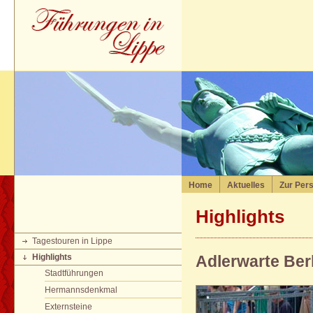
Home
Aktuelles
Zur Per
Highlights
Tagestouren in Lippe
Highlights
Adlerwarte Ber
Stadtführungen
Hermannsdenkmal
Externsteine