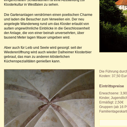
eingerichteten Schauräumen ist eine Ausstellung zur
Klosterkultur in Westfalen zu sehen.
Die Gartenanlagen verströmen einen poetischen Charme
und laden die Besucher zum Verweilen ein. Der neu
angelegte Wanderweg rund um das Kloster erlaubt von
außen ungewöhnliche Einblicke in die Geschlossenheit
der Anlage, die von einer beinah unversehrten, über
tausend Meter lagen Mauer umgeben wird.
Aber auch für Leib und Seele wird gesorgt: seit der
Wiedereröffnung wird auch wieder Dalheimer Klosterbier
gebraut, das man zu anderen klösterlichen
Küchenspezialitäten genießen kann.
Die Führung durch
Kosten: 37,50 Eu
Eintrittspreise
Erwachsene: 3,9
Kinder, Jugendlic
Ermäßigt: 2,50€
Gruppen (ab 16 P
Familientageskart