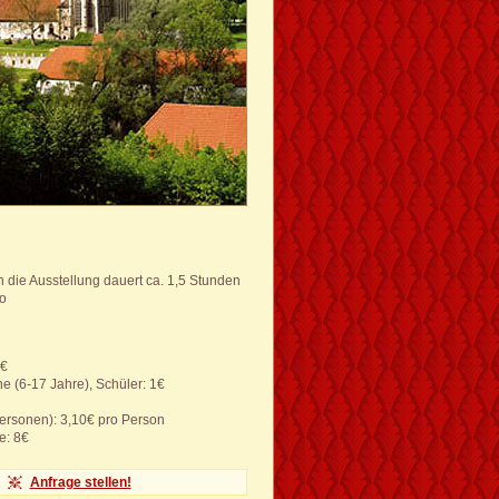
 die Ausstellung dauert ca. 1,5 Stunden
ro
0€
he (6-17 Jahre), Schüler: 1€
ersonen): 3,10€ pro Person
e: 8€
Anfrage stellen!